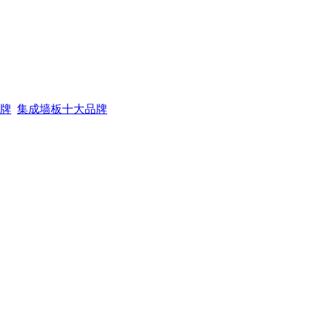
牌
集成墙板十大品牌