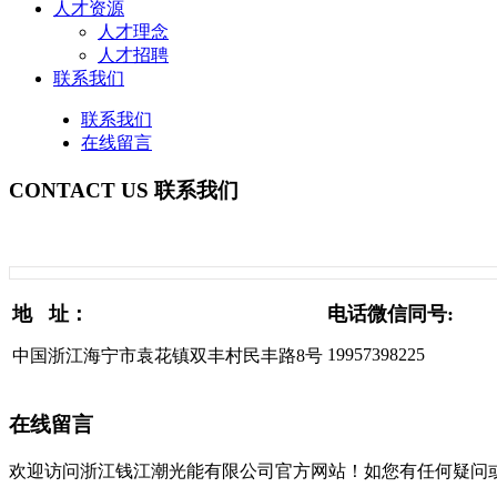
人才资源
人才理念
人才招聘
联系我们
联系我们
在线留言
CONTACT US
联系我们
地 址：
电话微信同号:
19957398225
中国浙江海宁市袁花镇双丰村民丰路8号
在线留言
欢迎访问浙江钱江潮光能有限公司官方网站！如您有任何疑问