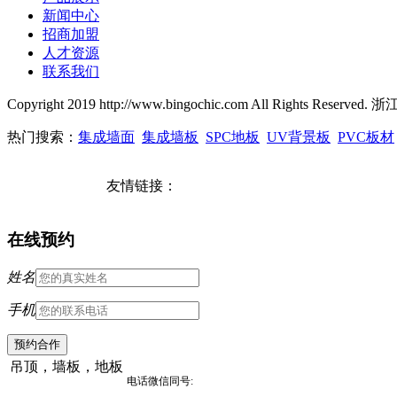
新闻中心
招商加盟
人才资源
联系我们
Copyright 2019 http://www.bingochic.com All Rights
热门搜索：
集成墙面
集成墙板
SPC地板
UV背景板
PVC板材
友情链接：
在线预约
姓名
手机
吊顶，墙板，地板
电话微信同号: