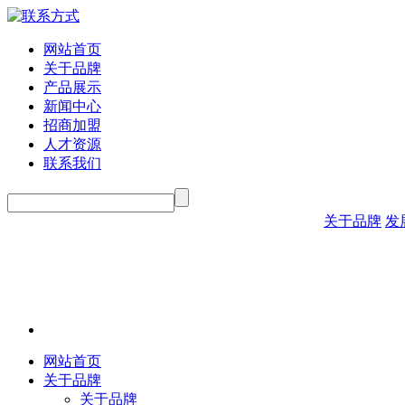
网站首页
关于品牌
产品展示
新闻中心
招商加盟
人才资源
联系我们
关于品牌
发
网站首页
关于品牌
关于品牌