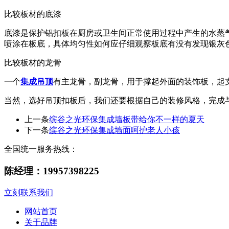
比较板材的底漆
底漆是保护铝扣板在厨房或卫生间正常使用过程中产生的水蒸
喷涂在板底，具体均匀性如何应仔细观察板底有没有发现银灰
比较板材的龙骨
一个
集成吊顶
有主龙骨，副龙骨，用于撑起外面的装饰板，起
当然，选好吊顶扣板后，我们还要根据自己的装修风格，完成
上一条
缤谷之光环保集成墙板带给你不一样的夏天
下一条
缤谷之光环保集成墙面呵护老人小孩
全国统一服务热线：
陈经理：19957398225
立刻联系我们
网站首页
关于品牌