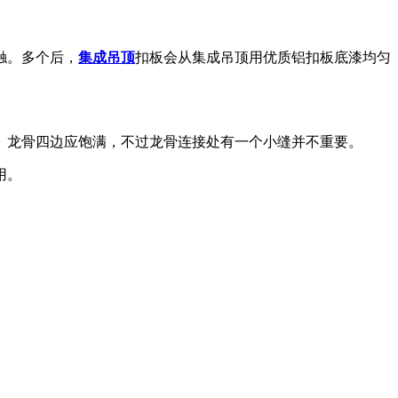
触。多个后，
集成吊顶
扣板会从集成吊顶用优质铝扣板底漆均匀
。龙骨四边应饱满，不过龙骨连接处有一个小缝并不重要。
用。