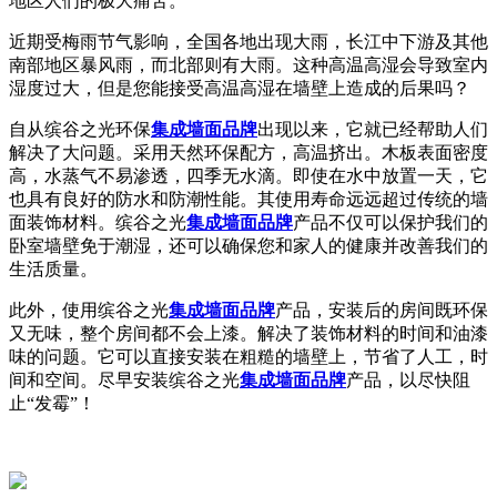
地区人们的极大痛苦。
近期受梅雨节气影响，全国各地出现大雨，长江中下游及其他
南部地区暴风雨，而北部则有大雨。这种高温高湿会导致室内
湿度过大，但是您能接受高温高湿在墙壁上造成的后果吗？
自从缤谷之光环保
集成墙面品牌
出现以来，它就已经帮助人们
解决了大问题。采用天然环保配方，高温挤出。木板表面密度
高，水蒸气不易渗透，四季无水滴。即使在水中放置一天，它
也具有良好的防水和防潮性能。其使用寿命远远超过传统的墙
面装饰材料。缤谷之光
集成墙面品牌
产品不仅可以保护我们的
卧室墙壁免于潮湿，还可以确保您和家人的健康并改善我们的
生活质量。
此外，使用缤谷之光
集成墙面品牌
产品，安装后的房间既环保
又无味，整个房间都不会上漆。解决了装饰材料的时间和油漆
味的问题。它可以直接安装在粗糙的墙壁上，节省了人工，时
间和空间。尽早安装缤谷之光
集成墙面品牌
产品，以尽快阻
止“发霉”！