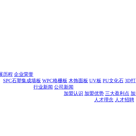
展历程
企业荣誉
SPC石塑集成墙板
WPC格栅板
木饰面板
UV板
PU文化石
3D
行业新闻
公司新闻
加盟认识
加盟优势
三大盈利点
加
人才理念
人才招聘